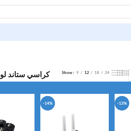
كراسي ستاند لو
Show
9
12
18
24
-14%
-13%