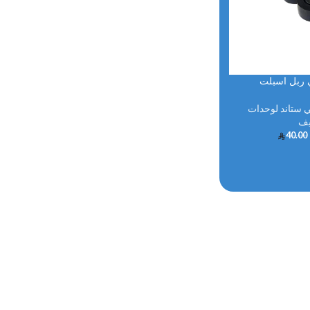
ربل اسبلت
 ستاند لوحدات
يف
40.00