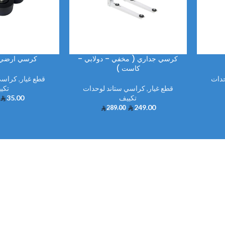
كرسي جداري ( مخفي – دولابي –
كرسي ارضي 
كاست )
حدات
قطع غيار
,
كراسي
قطع غيار
,
كراسي ستاند لوحدات
تكي
تكييف
35.00
249.00
289.00