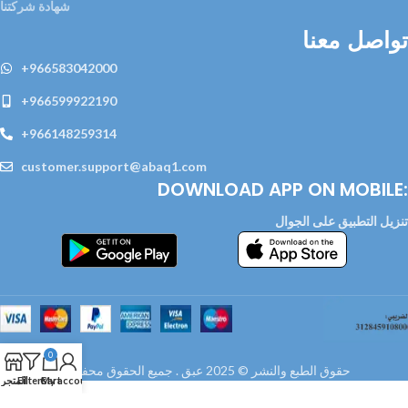
شهادة شركتنا
تواصل معنا
+966583042000
+966599922190
+966148259314
customer.support@abaq1.com
DOWNLOAD APP ON MOBILE:
تنزيل التطبيق على الجوال
0
حقوق الطبع والنشر © 2025 عبق . جميع الحقوق محفوظة
My account
Cart
Filters
المتجر