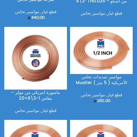
3\4″ TH0.035 – من اسكو
قطع غيار
,
مواسير نحاس
قطع غيار
,
مواسير نحاس
440.00
مواسير تمديدات نحاس
Mueller الأمريكية ( 5 متر )
ماسورة امريكي من مولر –
قطع غيار
,
مواسير نحاس
مقاس 1-3\8×20
285.00
قطع غيار
,
مواسير نحاس