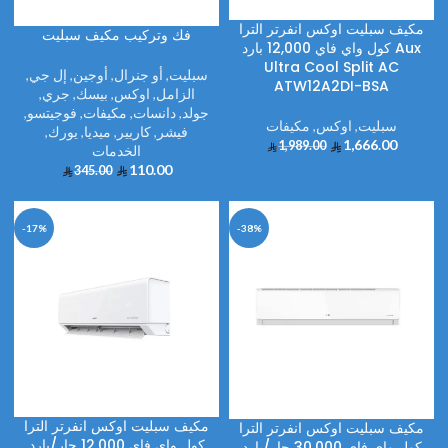
مكيف سبليت اوكس انفرتر الترا
فك وتركيب مكيف سبليت
كول واي فاي 12,000 بارد Aux
Ultra Cool Split AC
سبليت
,
أو جنرال
,
أوجين
,
إل جي
,
ATW12A2DI-BSA
الزامل
,
اوكس
,
بيسك
,
جري
,
جولد
,
دانسات
,
مكيفات
,
فوجيتسو
,
سبليت
,
اوكس
,
مكيفات
فيشر
,
كاريير
,
ميديا
,
يورك
,
1,666.00
1,989.00
الخدمات
110.00
345.00
-17%
-38%
مكيف سبليت اوكس انفرتر الترا
مكيف سبليت اوكس انفرتر الترا
كول واي فاي 12,000 حار/بارد
كول واي فاي 30,000 حار/بارد