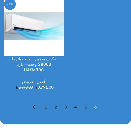
-5%
مكيف يوجين سبليت بلازما
28000 وحدة – بارد
UASM30C
أفضل العروض
3,791.00
3,978.00
←
1
2
3
4
5
6