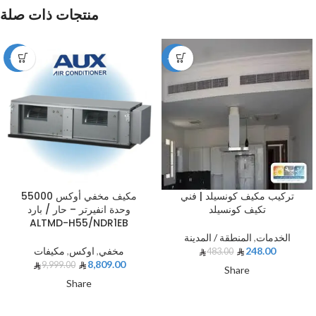
منتجات ذات صلة
-12%
-49%
تركيب مكيف كونسيلد | فني
مكيف مخفي أوكس 55000
تكيف كونسيلد
وحدة انفيرتر – حار / بارد
ALTMD-H55/NDR1EB
الخدمات
,
المنطقة / المدينة
248.00
مخفي
,
اوكس
,
مكيفات
483.00
8,809.00
9,999.00
Share
Share