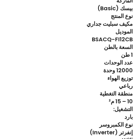
الماركة
بيسك (Basic)
نوع المنتج
مكيف سبليت جداري
الموديل
BSACQ-FI12CB
السعة بالطن
1 طن
عدد الوحدات
12000 وحدة
توزيع الهواء
رباعي
منطقة التغطية
10 – 15 م²
التشغيل:
بارد
نوع الكمبروسر
إنفرتر (Inverter)