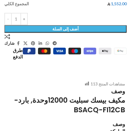
1,552.00
المجموع الكلي
أضف إلى السلة
شارك
طرق
الدفع
مشاهدات المنتج
113
وصف
مكيف بيسك سبليت 12000وحدة, بارد-
BSACQ-FI12CB
وصف