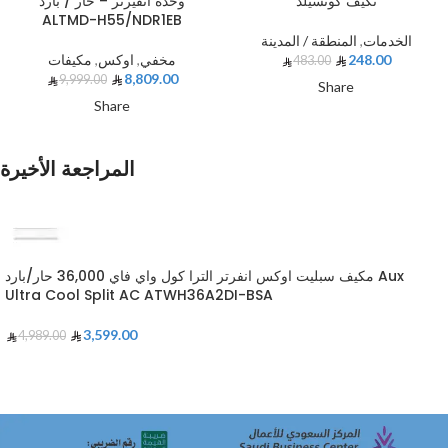
تكيف كونسيلد
وحدة انفيرتر – حار / بارد
ALTMD-H55/NDR1EB
الخدمات
,
المنطقة / المدينة
248.00
مخفي
,
اوكس
,
مكيفات
483.00
8,809.00
9,999.00
Share
Share
المراجعة الأخيرة
مكيف سبليت اوكس انفرتر الترا كول واي فاي 36,000 حار/بارد Aux
Ultra Cool Split AC ATWH36A2DI-BSA
3,599.00
4,989.00