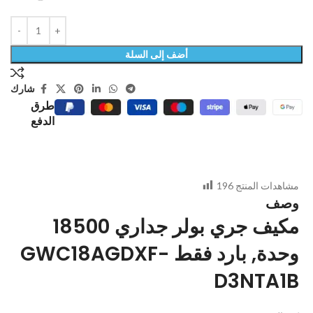
أضف إلى السلة
شارك
طرق
الدفع
مشاهدات المنتج
196
وصف
مكيف جري بولر جداري 18500
وحدة, بارد فقط GWC18AGDXF-
D3NTA1B