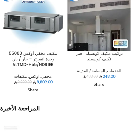
تركيب مكيف كونسيلد | فني
مكيف مخفي أوكس 55000
تكيف كونسيلد
وحدة انفيرتر – حار / بارد
ALTMD-H55/NDR1EB
الخدمات
,
المنطقة / المدينة
248.00
مخفي
,
اوكس
,
مكيفات
483.00
8,809.00
9,999.00
Share
Share
المراجعة الأخيرة