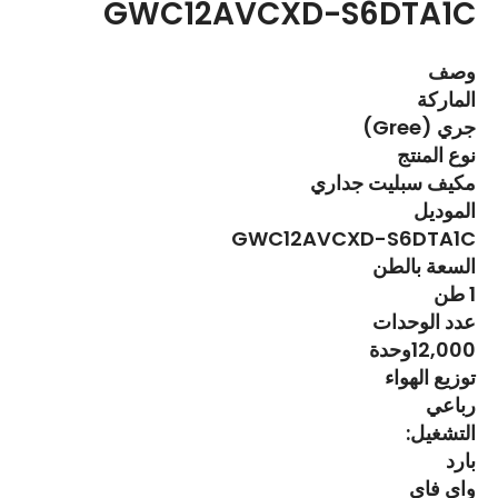
GWC12AVCXD-S6DTA1C
وصف
الماركة
جري (Gree)
نوع المنتج
مكيف سبليت جداري
الموديل
GWC12AVCXD-S6DTA1C
السعة بالطن
1 طن
عدد الوحدات
12,000وحدة
توزيع الهواء
رباعي
التشغيل:
بارد
واي فاي