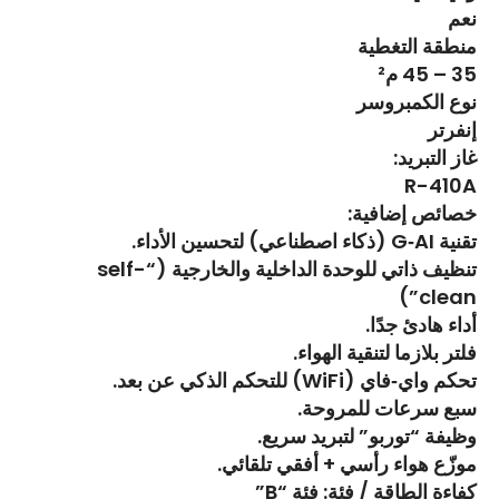
نعم
منطقة التغطية
35 – 45 م²
نوع الكمبروسر
إنفرتر
غاز التبريد:
R-410A
خصائص إضافية:
تقنية G‑AI (ذكاء اصطناعي) لتحسين الأداء.
تنظيف ذاتي للوحدة الداخلية والخارجية (“self-
clean”)
أداء هادئ جدًا.
فلتر بلازما لتنقية الهواء.
تحكم واي‑فاي (WiFi) للتحكم الذكي عن بعد.
سبع سرعات للمروحة.
وظيفة “توربو” لتبريد سريع.
موزّع هواء رأسي + أفقي تلقائي.
كفاءة الطاقة / فئة: فئة “B”