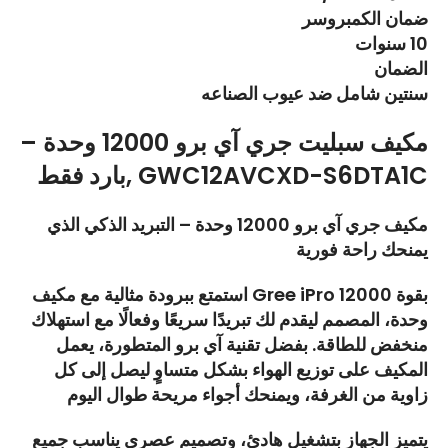
ضمان الكمبروسر
10 سنوات
الضمان
سنتين شامل ضد عيوب الصناعه
مكيف سبليت جري آي برو 12000 وحدة –
بارد فقط, GWC12AVCXD-S6DTA1C
مكيف جري آي برو 12000 وحدة – التبريد الذكي الذي
يمنحك راحة فورية
استمتع ببرودة مثالية مع مكيف Gree iPro بقوة 12000
وحدة، المصمم ليقدم لك تبريدًا سريعًا وفعالًا مع استهلاك
منخفض للطاقة. بفضل تقنية آي برو المتطورة، يعمل
المكيف على توزيع الهواء بشكل متساوٍ ليصل إلى كل
زاوية من الغرفة، ويمنحك أجواء مريحة طوال اليوم
يتميز الجهاز بتشغيل هادئ، وتصميم عصري يناسب جميع