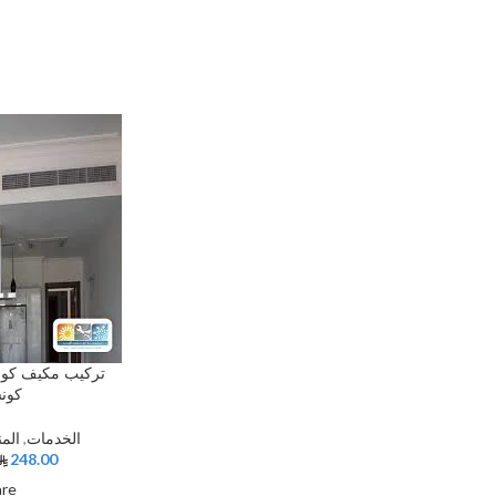
تركيب مكيف كونس
كونس
الخدمات
,
المن
248.00
are