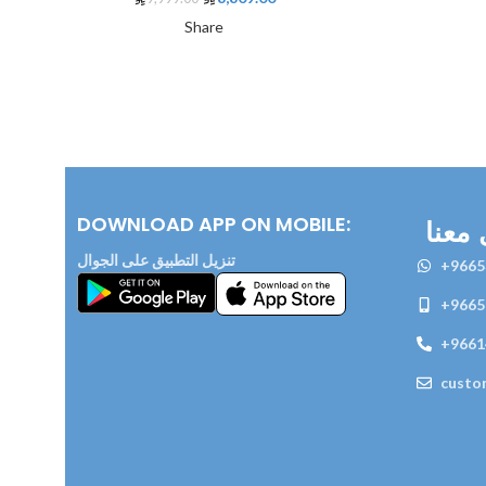
Share
DOWNLOAD APP ON MOBILE:
معنا
تنزيل التطبيق على الجوال
+9665
+9665
+9661
custo