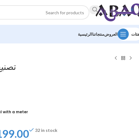
فئات
العروض
منتجاتنا
الرئيسية
تصنيع
l with a meter
199.00
32 in stock