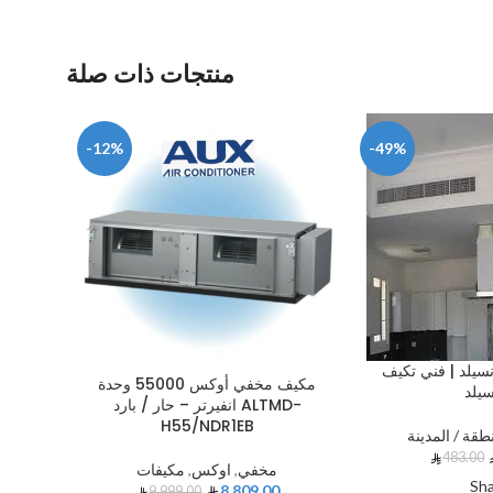
منتجات ذات صلة
-12%
-49%
يلد | فني تكيف
مكيف مخفي أوكس 55000 وحدة
يلد
انفيرتر – حار / بارد ALTMD-
H55/NDR1EB
طقة / المدينة
483.00
مخفي
,
اوكس
,
مكيفات
Sh
8,809.00
9,999.00