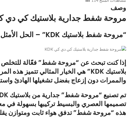
مشاهدات المنتج
114
وصف
مروحة شفط جدارية بلاستيك كي دي كي K
“مروحة شفط بلاستيك KDK” – الحل الأمثل للتهوية المنزلية والصناعية
إذا كنت تبحث عن “مروحة شفط” فعّالة للتخلص م
بلاستيك KDK”
هي الخيار المثالي تتميز هذه المر
والممرات دون إزعاج بفضل تشغيلها الهادئ واسته
تم تصنيع “مروحة شفط” جدارية من
بلاستيك KDK عالي المتانة
تصميمها العصري والبسيط تركيبها بسهولة في معظم
هذه “مروحة شفط” تدفق هواء ثابت ومتوازن يقلل