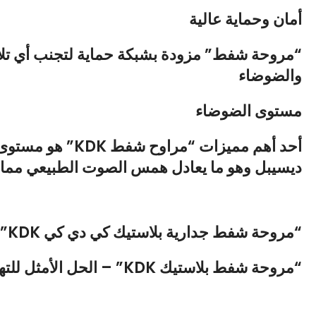
أمان وحماية عالية
“مروحة شفط” مزودة بشبكة حماية لتجنب أي تلام
والضوضاء
مستوى الضوضاء
أحد أهم مميزات “مراوح شفط KDK” هو مستوى الضوضاء المنخفض تعمل “
ديسيبل وهو ما يعادل همس الصوت الطبيعي مما يج
“مروحة شفط جدارية بلاستيك كي دي كي KDK”
“مروحة شفط بلاستيك KDK” – الحل الأمثل للتهوية المنزلية والصناعية