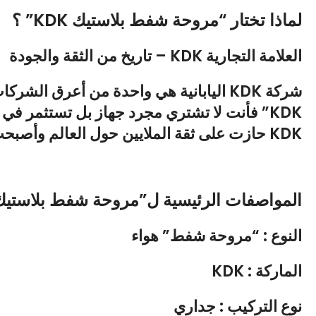
لماذا تختار “مروحة شفط بلاستيك KDK” ؟
العلامة التجارية KDK – تاريخ من الثقة والجودة
شركة KDK اليابانية هي واحدة من أعرق الشركات المتخصصة في صناعة أجهزة التهوية والتبريد منذ عقود طويلة عندما تشتري “
KDK”
فأنت لا تشتري مجرد جهاز بل تستثمر في منت
KDK حازت على ثقة الملايين حول العالم وأصبحت الخيار الأول للباحثين عن الجودة والأداء المتميز
المواصفات الرئيسية ل”مروحة شفط بلاستيك KDK” 
النوع :
“مروحة شفط” هواء
الماركة :
KDK
نوع التركيب :
جداري