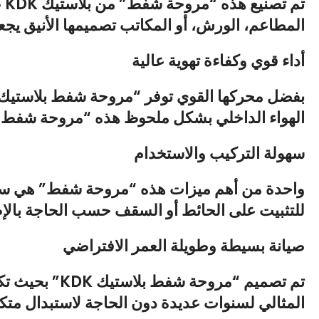
تم تصنيع هذه “مروحة شفط” من
بلاستيك KDK
ع
المطاعم، الورش، أو المكاتب تصميمها الأنيق يجعل
أداء قوي وكفاءة تهوية عالية
بفضل محركها القوي توفر “
مروحة شفط بلاستيك KDK
الهواء الداخلي بشكل ملحوظ هذه “مروحة شفط” م
سهولة التركيب والاستخدام
واحدة من أهم ميزات هذه “مروحة شفط” هي سهو
للتثبيت على الحائط أو السقف حسب الحاجة بالإ
صيانة بسيطة وطويلة العمر الافتراضي
تم تصميم “
مروحة شفط بلاستيك KDK”
بحيث تكو
المثالي لسنوات عديدة دون الحاجة لاستبدال متك