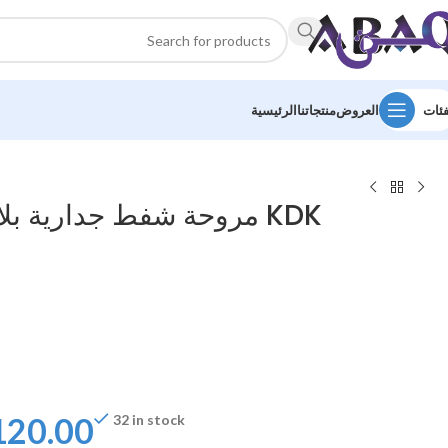
فئات
العروض
منتجاتنا
الرئيسية
مروحة شفط جدارية بلاستيك كي دي كي KDK
120.00
32 in stock