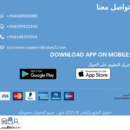
تواصل معنا
+966583042000
+966599922190
+966148259314
customer.support@abaq1.com
DOWNLOAD APP ON MOBILE:
تنزيل التطبيق على الجوال
حقوق الطبع والنشر © 2025 عبق . جميع الحقوق محفوظة
0
My account
Cart
المتجر