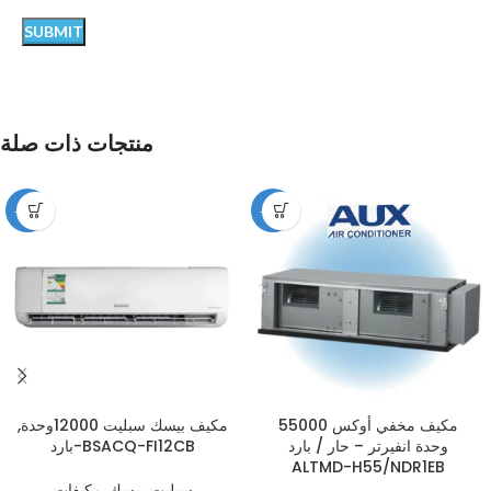
منتجات ذات صلة
-12%
-12%
مكيف مخفي أوكس 55000
مكيف بيسك سبليت 12000وحدة,
وحدة انفيرتر – حار / بارد
بارد-BSACQ-FI12CB
ALTMD-H55/NDR1EB
سبليت
,
بيسك
,
مكيفات