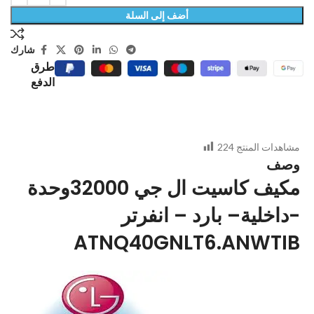
أضف إلى السلة
شارك
طرق
الدفع
مشاهدات المنتج
224
وصف
مكيف كاسيت ال جي 32000وحدة
داخلية– بارد – انفرتر-
ATNQ40GNLT6.ANWTIB