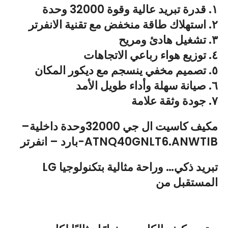
١. قدرة تبريد عالية وقوة 32000 وحدة
٢. استهلاك طاقة منخفض مع تقنية الانفرتر
٣. تشغيل هادئ ومريح
٤. توزيع هواء رباعي الاتجاهات
٥. تصميم مخفي ينسجم مع ديكور المكان
٦. صيانة سهلة وأداء طويل الأمد
٧. جودة وثقة علامة
مكيف كاسيت ال جي 32000وحدة داخلية–
بارد – انفرتر-ATNQ40GNLT6.ANWTIB
LG تبريد ذكي… وراحة مثالية بتكنولوجيا
المستقبل من