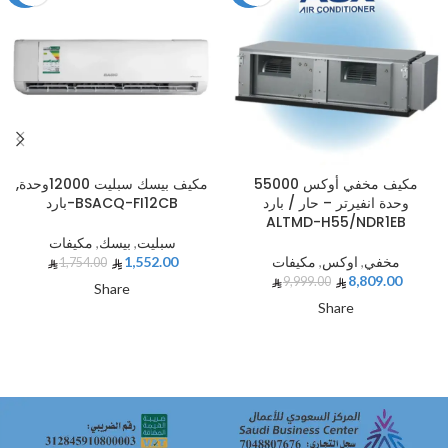
مكيف مخفي أوكس 55000
مكيف بيسك سبليت 12000وحدة,
وحدة انفيرتر – حار / بارد
بارد-BSACQ-FI12CB
ALTMD-H55/NDR1EB
سبليت
,
بيسك
,
مكيفات
مخفي
,
اوكس
,
مكيفات
1,552.00
1,754.00
8,809.00
9,999.00
Share
Share