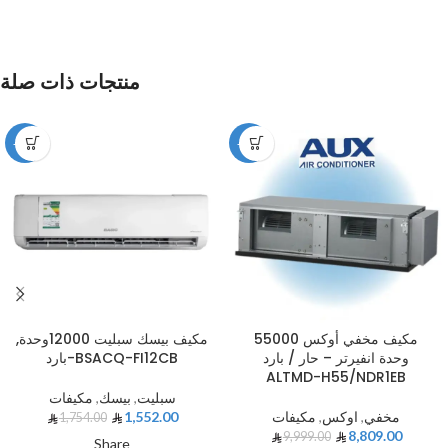
منتجات ذات صلة
-12%
-12%
مكيف مخفي أوكس 55000
مكيف بيسك سبليت 12000وحدة,
وحدة انفيرتر – حار / بارد
بارد-BSACQ-FI12CB
ALTMD-H55/NDR1EB
سبليت
,
بيسك
,
مكيفات
مخفي
,
اوكس
,
مكيفات
1,552.00
1,754.00
8,809.00
9,999.00
Share