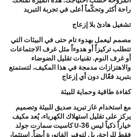
المروحة حسب احتياجك. هذه الميزة تمنحك
راحة أكثر وتحكّماً أعلى في تجربة التبريد
تشغيل هادئ بلا إزعاج
مصمم ليعمل بهدوء تام حتى في البيئات التي
تتطلب تركيزاً أو هدوءاً مثل غرف الاجتماعات
أو غرف النوم. تقنيات تقليل الضوضاء
والاهتزازات مدمجة في هذا المكيف، لتستمتع
بتبريد فعّال دون أي إزعاج
كفاءة طاقية وحماية للبيئة
مع استخدام غاز تبريد صديق للبيئة وتصميم
يركز على تقليل استهلاك الكهرباء، يُعد مكيف
كاسيت سمارت جولد U‑36 خياراً ذكياً ليس
فقط للراحة، بل لتوفير الفاتورة أيضاً. استثمار