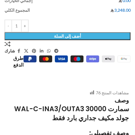
0.00
إجمالي الخيارات
3,248.00
المجموع الكلي
أضف إلى السلة
شارك
طرق
الدفع
مشاهدات المنتج
76
وصف
WAL-C-INA3/OUTA3 30000 سمارت
جولد مكيف جداري بارد فقط
:وصف تفصيلي