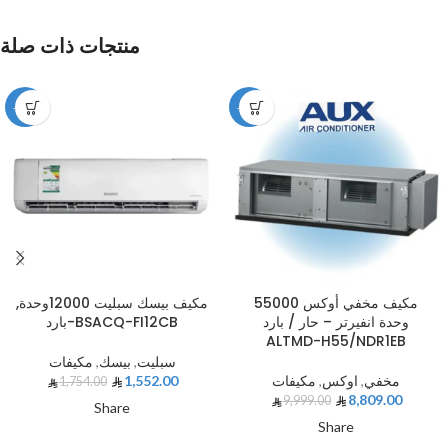
منتجات ذات صلة
-12%
-12%
مكيف مخفي أوكس 55000
مكيف بيسك سبليت 12000وحدة,
وحدة انفيرتر – حار / بارد
بارد-BSACQ-FI12CB
ALTMD-H55/NDR1EB
سبليت
,
بيسك
,
مكيفات
مخفي
,
اوكس
,
مكيفات
1,552.00
1,754.00
8,809.00
9,999.00
Share
Share