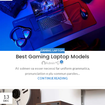
GAMING
,
LAPTOPS
Best Gaming Laptop Models
0
Admin
At solmen va esser necessi far uniform grammatica,
pronunciation e plu sommun paroles...
CONTINUE READING
13
DEC