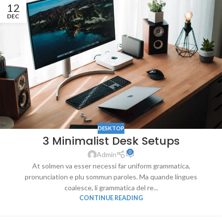
12
DEC
DESKTOP
3 Minimalist Desk Setups
0
Admin
At solmen va esser necessi far uniform grammatica,
pronunciation e plu sommun paroles. Ma quande lingues
coalesce, li grammatica del re...
CONTINUE READING