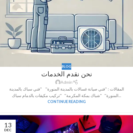
BLOG
نحن نقدم الخدمات
Admin
المقالات : ''فني صيانة غسالات بالمدينة المنورة'' ''فني سباك بالمدينة
المنورة'' ''شباك بمكة المكرمة'' ''تركيب مكيفات بالدمام سباك...
CONTINUE READING
13
DEC