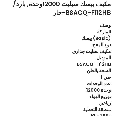
مكيف بيسك سبليت 12000وحدة, بارد/
حار-BSACQ-FI12HB
وصف
الماركة
بيسك (Basic)
نوع المنتج
مكيف سبليت جداري
الموديل
BSACQ-FI12HB
السعة بالطن
1 طن
عدد الوحدات
12000 وحدة
توزيع الهواء
رباعي
منطقة التغطية
10 – 15 م²