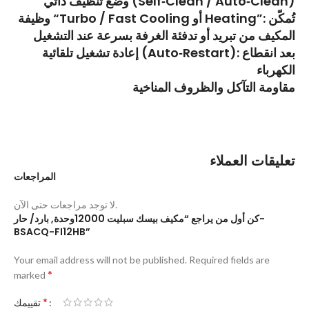
وضع تنظيف ذاتي (Self‑Clean / Auto‑Clean)
وظيفة “Turbo / Fast Cooling أو Heating”: تُمكّن
المكيف من تبريد أو تدفئة الغرفة بسرعة عند التشغيل
إعادة تشغيل تلقائية (Auto‑Restart): بعد انقطاع
الكهرباء
مقاومة التآكل والظروف المناخية
تعليقات العملاء
المراجعات
لا توجد مراجعات حتى الآن.
كن أول من يراجع “مكيف بيسك سبليت 12000وحدة, بارد/ حار-
BSACQ-FI12HB”
Your email address will not be published.
Required fields are
*
marked
*
تقييمك