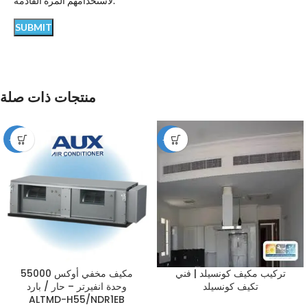
لاستخدامهم المرة القادمة.
منتجات ذات صلة
-12%
-49%
تركيب مكيف كونسيلد | فني
مكيف مخفي أوكس 55000
تكيف كونسيلد
وحدة انفيرتر – حار / بارد
ALTMD-H55/NDR1EB