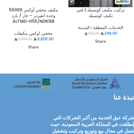
تركيب مكيف كونسيلد | فني
مكيف مخفي أوكس 55000
تكيف كونسيلد
وحدة انفيرتر – حار / بارد
ALTMD-H55/NDR1EB
الخدمات
,
المنطقة / المدينة
248.00
مخفي
,
اوكس
,
مكيفات
483.00
8,809.00
9,999.00
Share
Share
نبذة عنا
شركة عبق الخدمة من أكبر الشركات التي
إنطلقت في المملكة العربية السعودية، حيث
تعمل في مجال بيع وتوزيع وتركيب وتشغيل