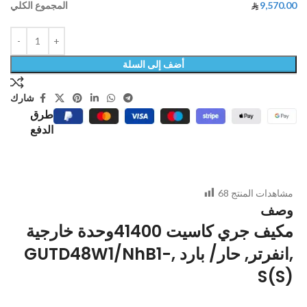
9,570.00
المجموع الكلي
أضف إلى السلة
شارك
طرق
الدفع
مشاهدات المنتج
68
وصف
مكيف جري كاسيت 41400وحدة خارجية
,انفرتر, حار/ بارد ,GUTD48W1/NhB1-
S(S)