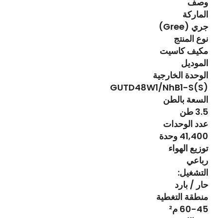
وصف
الماركة
جري (Gree)
نوع المنتج
مكيف كاسيت
الموديل
الوحدة الخارجية
GUTD48W1/NhB1-S(S)
السعة بالطن
3.5 طن
عدد الوحدات
41,400 وحدة
توزيع الهواء
رباعي
التشغيل:
حار / بارد
منطقة التغطية
60-45 م²