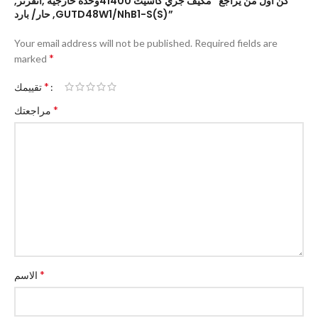
كن أول من يراجع “مكيف جري كاسيت 41400وحدة خارجية ,انفرتر,
حار/ بارد ,GUTD48W1/NhB1-S(S)”
Your email address will not be published.
Required fields are
*
marked
*
تقييمك
*
مراجعتك
*
الاسم