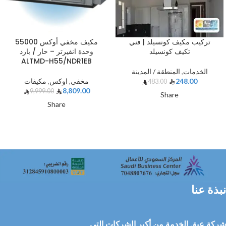
تركيب مكيف كونسيلد | فني
مكيف مخفي أوكس 55000
تكيف كونسيلد
وحدة انفيرتر – حار / بارد
ALTMD-H55/NDR1EB
الخدمات
,
المنطقة / المدينة
248.00
مخفي
,
اوكس
,
مكيفات
483.00
8,809.00
9,999.00
Share
Share
نبذة عنا
شركة عبق الخدمة من أكبر الشركات التي