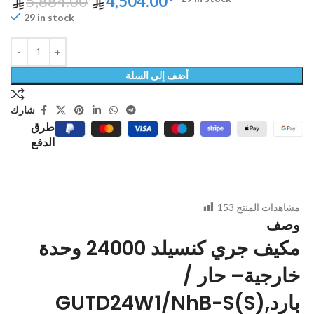
5,884.00
4,504.00
29 in stock
أضف إلى السلة
شارك
طرق
الدفع
مشاهدات المنتج
153
وصف
مكيف جري كنسيلد 24000 وحدة
خارجية– حار /
بارد,GUTD24W1/NhB-S(S)