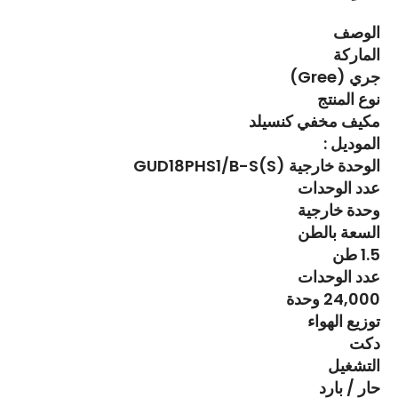
الوصف
الماركة
جري (Gree)
نوع المنتج
مكيف مخفي كنسيلد
الموديل :
الوحدة خارجية GUD18PHS1/B-S(S)
عدد الوحدات
وحدة خارجية
السعة بالطن
1.5 طن
عدد الوحدات
24,000 وحدة
توزيع الهواء
دكت
التشغيل
حار / بارد