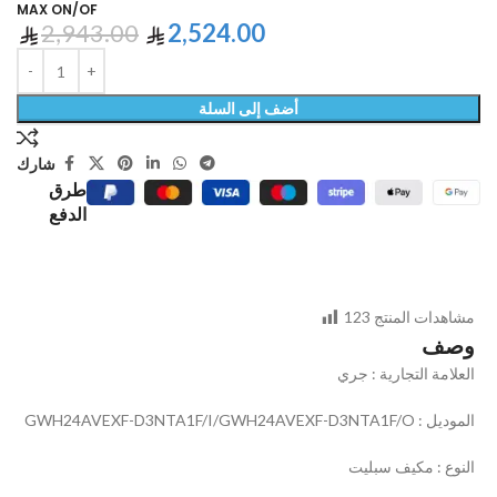
MAX ON/OF
2,943.00
2,524.00
أضف إلى السلة
شارك
طرق
الدفع
مشاهدات المنتج
123
وصف
العلامة التجارية : جري
الموديل : GWH24AVEXF-D3NTA1F/I/GWH24AVEXF-D3NTA1F/O
النوع : مكيف سبليت