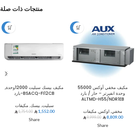
منتجات ذات صلة
-12%
-12%
مكيف مخفي أوكس 55000
مكيف بيسك سبليت 12000وحدة,
وحدة انفيرتر – حار / بارد
بارد-BSACQ-FI12CB
ALTMD-H55/NDR1EB
سبليت
,
بيسك
,
مكيفات
مخفي
,
اوكس
,
مكيفات
1,552.00
1,754.00
8,809.00
9,999.00
Share
Share