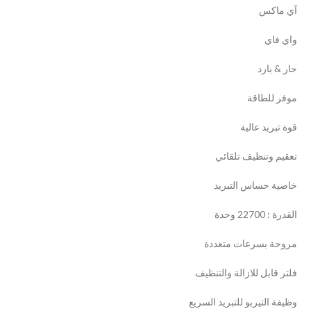
آي ماكس
واي فاي
حار & بارد
موفر للطاقة
قوة تبريد عالية
تعقيم وتنظيف تلقائي
خاصية حساس التبريد
القدرة : 22700 وحدة
مروحة بسرعات متعددة
فلتر قابل للازالة والتنظيف
وظيفة التيربو للتبريد السريع