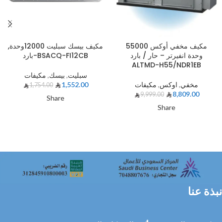
مكيف مخفي أوكس 55000
مكيف بيسك سبليت 12000وحدة,
وحدة انفيرتر – حار / بارد
بارد-BSACQ-FI12CB
ALTMD-H55/NDR1EB
سبليت
,
بيسك
,
مكيفات
مخفي
,
اوكس
,
مكيفات
1,552.00
1,754.00
8,809.00
9,999.00
Share
Share
نبذة عنا