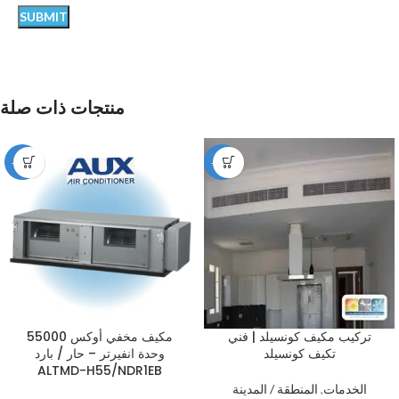
منتجات ذات صلة
-12%
-49%
تركيب مكيف كونسيلد | فني
مكيف مخفي أوكس 55000
تكيف كونسيلد
وحدة انفيرتر – حار / بارد
ALTMD-H55/NDR1EB
الخدمات
,
المنطقة / المدينة