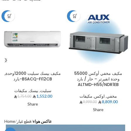
-12%
-12%
مكيف مخفي أوكس 55000
مكيف بيسك سبليت 12000وحدة,
وحدة انفيرتر – حار / بارد
بارد-BSACQ-FI12CB
ALTMD-H55/NDR1EB
سبليت
,
بيسك
,
مكيفات
مخفي
,
اوكس
,
مكيفات
1,552.00
1,754.00
8,809.00
9,999.00
Share
Share
عاكس هواء
قطع غيار
Home