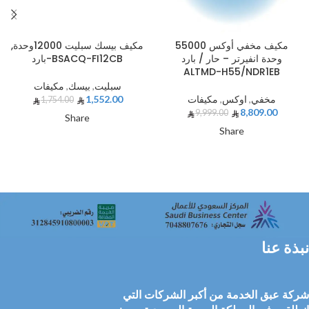
مكيف مخفي أوكس 55000
مكيف بيسك سبليت 12000وحدة,
وحدة انفيرتر – حار / بارد
بارد-BSACQ-FI12CB
ALTMD-H55/NDR1EB
سبليت
,
بيسك
,
مكيفات
مخفي
,
اوكس
,
مكيفات
1,552.00
1,754.00
8,809.00
9,999.00
Share
Share
نبذة عنا
شركة عبق الخدمة من أكبر الشركات التي