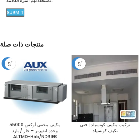
لاستخدامهم المرة القادمة.
منتجات ذات صلة
-12%
-49%
تركيب مكيف كونسيلد | فني
مكيف مخفي أوكس 55000
تكيف كونسيلد
وحدة انفيرتر – حار / بارد
ALTMD-H55/NDR1EB