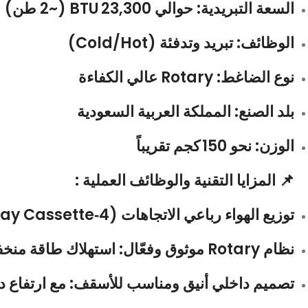
السعة التبريدية:
حوالي
23,300 BTU
(~2 طن)
الوظائف:
تبريد وتدفئة (Cold/Hot)
نوع الضاغط:
Rotary عالي الكفاءة
بلد الصنع:
المملكة العربية السعودية
الوزن:
نحو
150 كجم
تقريباً
📌 المزايا التقنية والوظائف العملية :
توزيع الهواء رباعي الاتجاهات (4‑Way Cassette)
نظام Rotary موثوق وفعّال
: استهلاك طاقة منخ
تصميم داخلي أنيق ومناسب للأسقف
: مع ارتفاع