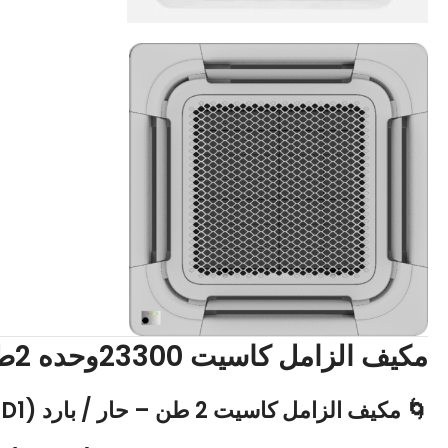
مكيف الزامل كاسيت 23300وحده 2طن حار بارد-SCZ24CHAXCD1
🌀 مكيف الزامل كاسيت 2 طن – حار / بارد (SCZ24CHAXCD1)🌟 المواصفات الفنية الأساسية: