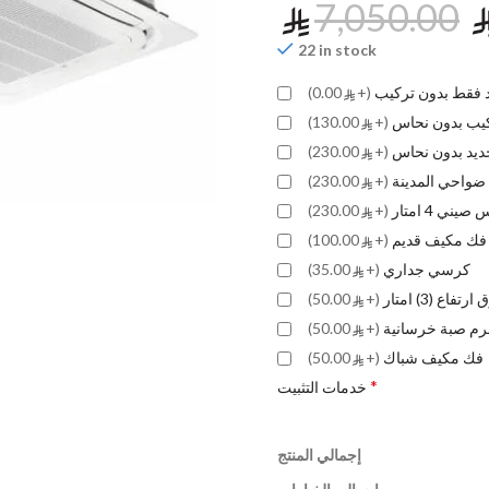
7,050.00
22 in stock
د فقط بدون تركيب
(+
0.00)
كيب بدون نحاس
(+
130.00)
جديد بدون نحاس
(+
230.00)
ضواحي المدينة
(+
230.00)
صيني 4 امتار
(+
230.00)
فك مكيف قديم
(+
100.00)
كرسي جداري
(+
35.00)
ع (3) امتار
(+
50.00)
م صبة خرسانية
(+
50.00)
فك مكيف شباك
(+
50.00)
*
خدمات التثبيت
إجمالي المنتج