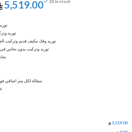
5,519.00
22 in stock
توري
توريد وتر
توريد وفك مكيف قديم وتركيب ال
توريد وتركيب بدون نحاس في 
نحاس 
سقالة لكل متر اضافي فوق ارتفا
خر
5,519.00