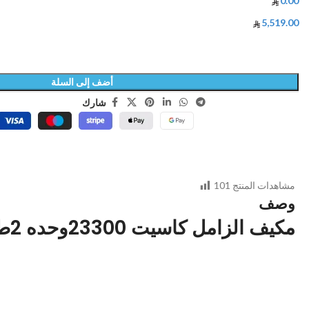
0.00
5,519.00
أضف إلى السلة
شارك
مشاهدات المنتج
101
وصف
مكيف الزامل كاسيت 23300وحده 2طن حار بارد-SCZ24CHAXCD1