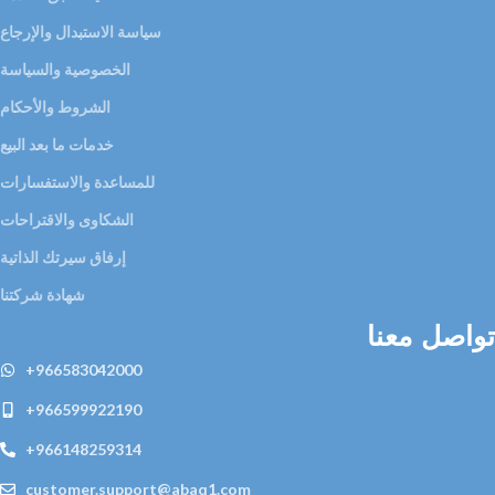
سياسة الاستبدال والإرجاع
الخصوصية والسياسة
الشروط والأحكام
خدمات ما بعد البيع
للمساعدة والاستفسارات
الشكاوى والاقتراحات
إرفاق سيرتك الذاتية
شهادة شركتنا
تواصل معنا
+966583042000
+966599922190
+966148259314
customer.support@abaq1.com