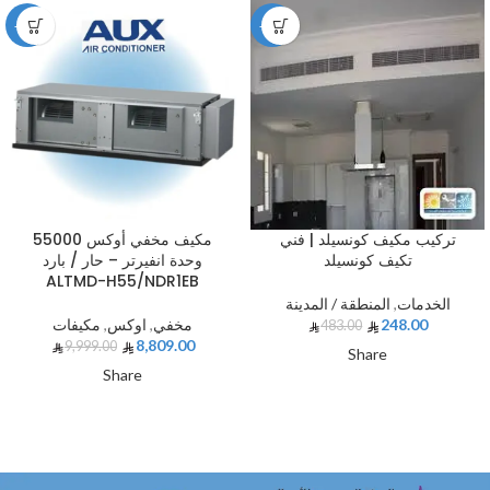
-12%
-49%
تركيب مكيف كونسيلد | فني
مكيف مخفي أوكس 55000
تكيف كونسيلد
وحدة انفيرتر – حار / بارد
ALTMD-H55/NDR1EB
الخدمات
,
المنطقة / المدينة
248.00
مخفي
,
اوكس
,
مكيفات
483.00
8,809.00
9,999.00
Share
Share