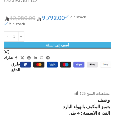
Cold ARSG36CLTAZ
12,080.00
9,792.00
9 in stock
9 in stock
أضف إلى السلة
شارك
طرق
الدفع
مشاهدات المنتج
125
وصف
يتميز المكيف بالهواء البارد
القدرة الإسمية : 4 طن