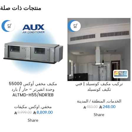
منتجات ذات صلة
-12%
-49%
تركيب مكيف كونسيلد | فني
مكيف مخفي أوكس 55000
تكيف كونسيلد
وحدة انفيرتر – حار / بارد
ALTMD-H55/NDR1EB
الخدمات
,
المنطقة / المدينة
248.00
مخفي
,
اوكس
,
مكيفات
483.00
8,809.00
9,999.00
Share
Share