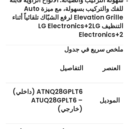
سهولة التركيب والصيانة
: الألواح الزاويّة قابلة
للفك والتركيب بسهولة، مع ميزة Auto
Elevation Grille لرفع الشبّاك تلقائياً أثناء
التنظيف
LG
+2
LG Electronics
Electronics
+2
ملخص سريع في جدول
العنصر
التفاصيل
ATNQ28GPLT6 (داخلي)
الموديل
– ATUQ28GPLT6
(خارجي)