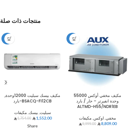
منتجات ذات صلة
-12%
-12%
مكيف مخفي أوكس 55000
مكيف بيسك سبليت 12000وحدة,
وحدة انفيرتر – حار / بارد
بارد-BSACQ-FI12CB
ALTMD-H55/NDR1EB
سبليت
,
بيسك
,
مكيفات
مخفي
,
اوكس
,
مكيفات
1,552.00
1,754.00
8,809.00
9,999.00
Share