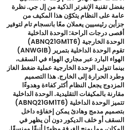
بفضل تقنية الإنفرتر الذكية من إل جي. نظرة
عامة على النظام يتكوّن هذا المكيف من
جزأين رئيسيين يعملان معًا بانسجام تام لتوفير
أقصى درجات الراحة: الوحدة الداخلية
(ABNQ21GM1T6) الوحدة الخارجية
(ANWGIB) تقوم الوحدة الداخلية بتمرير
الهواء البارد عبر مجاري الهواء في السقف،
بينما تتولى الوحدة الخارجية عملية ضغط الغاز
وطرد الحرارة إلى الخارج. هذا التصميم
المزدوج يجعل النظام أكثر كفاءة وهدوءًا
مقارنة بالمكيفات التقليدية. الوحدة الداخلية
(ABNQ21GM1T6) تتميز الوحدة الداخلية
بتصميم مدمج وهادئ يمكن إخفاؤه داخل
السقف أو خلف الديكور دون أن يظهر في
المكان، مما يمنح الغرفة مظهرًا أنيقًا ومنسقًا.