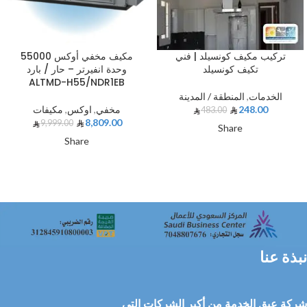
تركيب مكيف كونسيلد | فني
مكيف مخفي أوكس 55000
تكيف كونسيلد
وحدة انفيرتر – حار / بارد
ALTMD-H55/NDR1EB
الخدمات
,
المنطقة / المدينة
248.00
مخفي
,
اوكس
,
مكيفات
483.00
8,809.00
9,999.00
Share
Share
نبذة عنا
شركة عبق الخدمة من أكبر الشركات التي