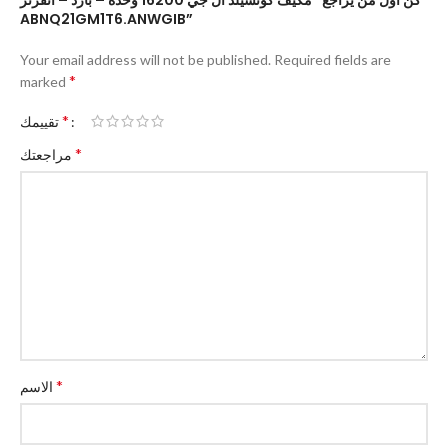
كن أول من يراجع “مكيف كونسيلد ال جي 16200 وحدة – بارد – انفرتر
ABNQ21GM1T6.ANWGIB”
Your email address will not be published.
Required fields are
*
marked
*
تقييمك
*
مراجعتك
*
الاسم