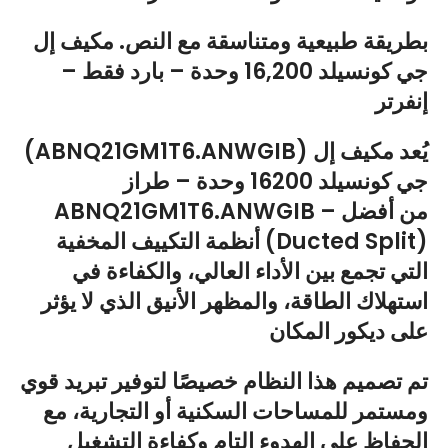
بطريقة طبيعية ومتناسقة مع النص. مكيف إل
جي كونسيلد 16,200 وحدة – بارد فقط –
إنفرتر
(ABNQ21GM1T6.ANWGIB) يُعد مكيف إل
جي كونسيلد 16200 وحدة – طراز
ABNQ21GM1T6.ANWGIB – من أفضل
أنظمة التكييف المخفية (Ducted Split)
التي تجمع بين الأداء العالي، والكفاءة في
استهلاك الطاقة، والمظهر الأنيق الذي لا يؤثر
على ديكور المكان
تم تصميم هذا النظام خصيصًا لتوفير تبريد قوي
ومستمر للمساحات السكنية أو التجارية، مع
الحفاظ على الهدوء التام وكفاءة التشغيل