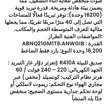
صوت منخفض للغاية أثناء التشغيل، مما
يضمن بيئة هادئة ومريحة. قدرة تبريد قوية
(16200 وحدة): توفر تبريدًا فعالًا للمساحات
التي تصل إلى 40 مترًا مربعًا تقريبًا، مما يجعلها
مثالية للغرف المتوسطة الحجم والمكاتب.
المواصفات الفنية الطراز:
ABNQ21GM1T6.ANWGIB القدرة :
16,200 وحدة النوع: بارد فقط الضاغط
: إنفرتر دوّار غاز التبريد: R410A صديق للبيئة
الجهد الكهربائي: 220 – 240 فولت / 60
هرتز نظام التركيب: كونسيلد (مخفي) عبر
مجاري الهواء نوع التحكم: ريموت لاسلكي أو
لوحة تحكم جدارية مستوى الضجيج: منخفض
جدًا بلد المنشأ