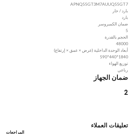
APNQ55GT3M7AUUQ55GT7
بارد / حار
بارد
ضمان الكمبروسر
5
الحجم بالقدرة
48000
أبعاد الوحدة الداخلية (عرض × عمق × إرتفاع)
590*440*1840
توزيع الهواء
رباعي
ضمان الجهاز
2
تعليقات العملاء
المراجعات