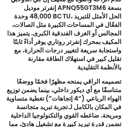
إنفرتر موديل APNQ55GT3M6 بسعة
، الحل الأمثل للتبريد
48,000 وحدة BC TU
الفعّال في المساحات الكبيرة مثل الصالات،
المجالس أو الغرف الفندقية الكبرى. يتميز هذا
المكيف بمحرك إنفرتر روتاري يوفر أداءً ثابتًا
واستجابة سريعة لتغيير درجات الحرارة، مع
تقليل كبير في استهلاك الطاقة مقارنة
بالأنظمة التقليدية
تصميمه الراقي يمنحه مظهرًا فخمًا ووضعًا
متناسقًا مع أي ديكور داخلي، بينما يضمن توزيع
الهواء الرباعي (“4 إتجاهات”) تغطية متساوية
في المكان بالكامل لـ تجربة تبريد متجانسة
ومريحة. ضاغطه القوي والتكنولوجيا الداخلية
تضمن قدرة تبريد كبيرة مع تشغيل هادئ، مما