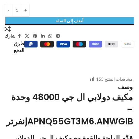
أضف إلى السلة
شارك
طرق
الدفع
مشاهدات المنتج
155
وصف
مكيف دولابي ال جي 48000 وحدة
–
إنفرترAPNQ55GT3M6.ANWGIB
قدّم الراحة والقوة مع
مكيف إل جي الدولابي