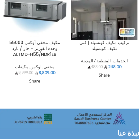
تركيب مكيف كونسيلد | فني
مكيف مخفي أوكس 55000
تكيف كونسيلد
وحدة انفيرتر – حار / بارد
ALTMD-H55/NDR1EB
الخدمات
,
المنطقة / المدينة
248.00
مخفي
,
اوكس
,
مكيفات
483.00
8,809.00
9,999.00
Share
Share
نبذة عنا