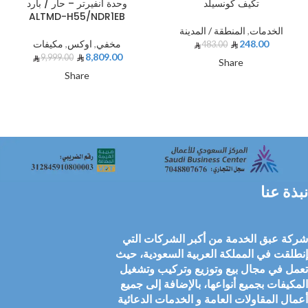
تكيف كونسيلد
وحدة انفيرتر – حار / بارد
ALTMD-H55/NDR1EB
الخدمات
,
المنطقة / المدينة
248.00
مخفي
,
اوكس
,
مكيفات
483.00
8,809.00
9,999.00
Share
Share
نبذة عنا
شركة عبق الخدمة من أكبر الشركات التي
إنطلقت في المملكة العربية السعودية، حيث
تعمل في مجال بيع وتوزيع وتركيب وتشغيل
المكيفات بجميع أنواعها، بالإضافة إلى جميع
أعمال المقاولات العامة و الخدمات الدعائية