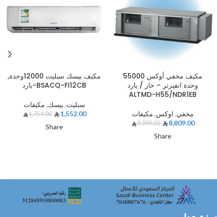
مكيف مخفي أوكس 55000
مكيف بيسك سبليت 12000وحدة,
وحدة انفيرتر – حار / بارد
بارد-BSACQ-FI12CB
ALTMD-H55/NDR1EB
سبليت
,
بيسك
,
مكيفات
مخفي
,
اوكس
,
مكيفات
1,552.00
1,754.00
8,809.00
9,999.00
Share
Share