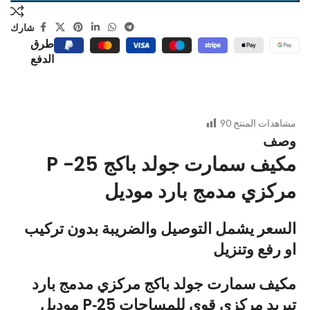
شارك
طرق
الدفع
مشاهدات المنتج
90
وصف
P -25 مكيف سمارت جولد باكج
مركزي مدمج بارد موديل
السعر يشمل التوصيل والضريبة بدون تركيب
او رفع وتنزيل
مكيف سمارت جولد باكج مركزي مدمج بارد
موديل P‑25 تبريد مركزي قوي للمساحات