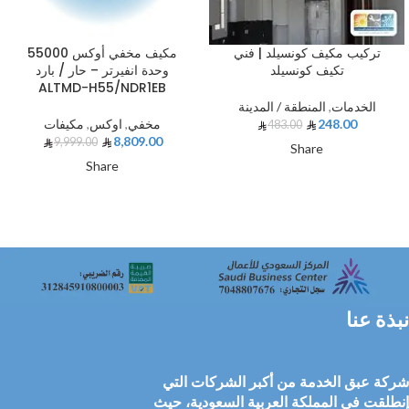
تركيب مكيف كونسيلد | فني
مكيف مخفي أوكس 55000
تكيف كونسيلد
وحدة انفيرتر – حار / بارد
ALTMD-H55/NDR1EB
الخدمات
,
المنطقة / المدينة
248.00
مخفي
,
اوكس
,
مكيفات
483.00
8,809.00
9,999.00
Share
Share
نبذة عنا
شركة عبق الخدمة من أكبر الشركات التي
إنطلقت في المملكة العربية السعودية، حيث