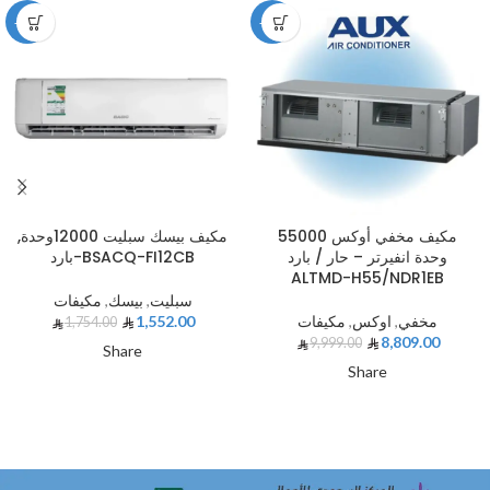
-12%
-12%
مكيف مخفي أوكس 55000
مكيف بيسك سبليت 12000وحدة,
وحدة انفيرتر – حار / بارد
بارد-BSACQ-FI12CB
ALTMD-H55/NDR1EB
سبليت
,
بيسك
,
مكيفات
مخفي
,
اوكس
,
مكيفات
1,552.00
1,754.00
8,809.00
9,999.00
Share
Share