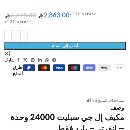
6,678.00
2,863.00
32 in stock
32 in stock
أضف إلى السلة
شارك
طرق
الدفع
مشاهدات المنتج
96
وصف
مكيف إل جي سبليت 24000 وحدة
– إنفرتر – بارد فقط